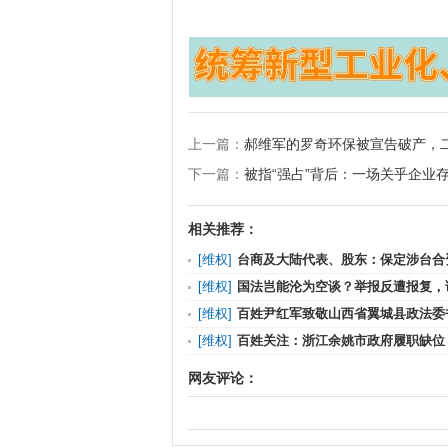
上一篇：
郝维军的罗奇环保被宣告破产，
下一篇：
被指“强占”背后：一场关乎企业
相关推荐：
[
维权
]
台商及大陆代表、股东：保定涉台合
侵占
[
维权
]
国法岂能沦为空谈？举报反遭报复，
持公道
[
维权
]
百姓尹红军致敬山西省翼城县政法委
一封公
[
维权
]
百姓关注：浙江余姚市政府履职缺位
程款泥
网友评论：