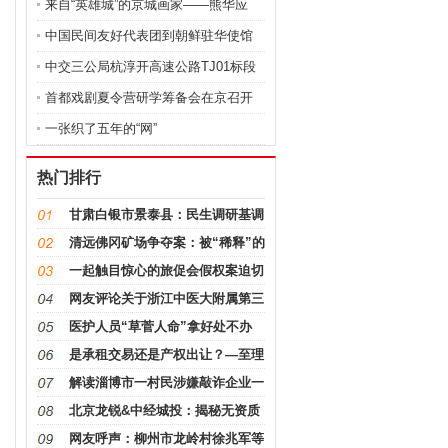
来自“英雄城”的京城画家——熊华应
中国民间友好代表团到朝鲜驻华使馆
献花
中交三公局杭淳开高速公路TJ01标段
开展
首都戏剧夏令营研学筹备会在京召开
一张织了五年的“网”
热门排行
甘肃白银市景泰县：民生调研基调
应着眼
清远佛冈矿场争夺案：被“稀释”的
股权
一起触目惊心的旅促会假权案迫切
需要中
网友评论关于浙江中医大附属第三
医院
医护人员“草菅人命”拿好处不办
事“制
是承租交易还是产权出让？—至理
剖析几
解读淄博市一村民涉嫌敲诈企业一
事 保
北京龙锐&中经城投：揭秘无资质
无
网友呼声：柳州市龙岭村徐兆军等