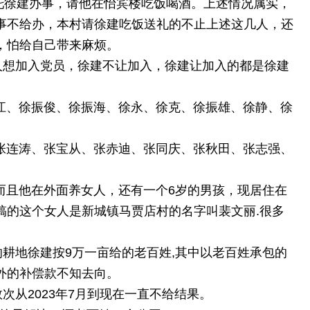
62托徐建办事，请他在怡宾楼吃饭喝酒。上述情况属实，
事不给办，本村请徐建吃饭送礼的不止上述这几人，还
，怕给自己带来麻烦。
想加入党员，徐建不让加入，徐建让加入的都是徐建
、徐振俊、徐振海、徐永、徐克、徐振雄、徐静、徐
连涛、张宝从、张赤迪、张同庆、张秋田、张志强、
且他在外面养女人，还有一个6岁的男孩，现居住在
搞的这个女人是新城镇马贾店村的名字叫裴文丽.很多
。
地徐建按9万一亩给的老百姓,其中以老百姓承包的
外的补偿款不知去向。
从2023年7月到现在一直不给结果。