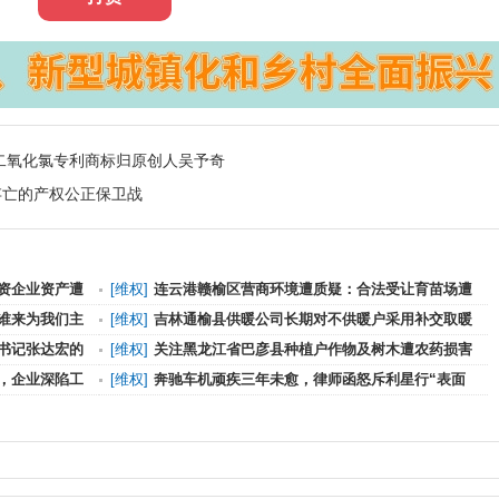
二氧化氯专利商标归原创人吴予奇
存亡的产权公正保卫战
资企业资产遭
[
维权
]
连云港赣榆区营商环境遭质疑：合法受让育苗场遭
干预关
谁来为我们主
[
维权
]
吉林通榆县供暖公司长期对不供暖户采用补交取暖
费以天
书记张达宏的
[
维权
]
关注黑龙江省巴彦县种植户作物及树木遭农药损害
案件的
，企业深陷工
[
维权
]
奔驰车机顽疾三年未愈，律师函怒斥利星行“表面
敷衍背