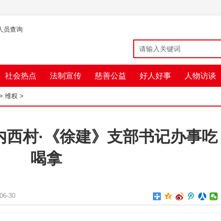
人员查询
社会热点
法制宣传
慈善公益
好人好事
人物访谈
>
维权
>
内西村·《徐建》支部书记办事吃
喝拿
6-30