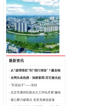
最新资讯
从“据理维权”到“强行清场”？藤县物
全网头条热搜：独家新闻-宏石激光起
诉
“百花仙子”——安好
北京市通州区新光大工作站开展“趣味
凝心聚力破痛点 攻坚克难促提速