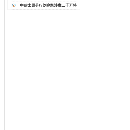
人严重
中信太原分行刘晓凯涉案二千万特
大职务