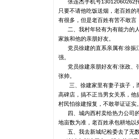
张连杰手机号130120602
只要不请他吃饭送烟，老百姓的
有很多，但是老百姓有苦不敢言
二、我村年轻有为有能力的人
家族和他的亲朋好友。
党员徐建的直系亲属有:徐振江
强。
党员徐建亲朋好友有:张政、张
张帅。
三、徐建家里有妻子孩子，而
高碑店，搞不正当男女关系，他
村民怕徐建报复，不敢举证证实
四、城内西村卖给热力公司的耕
地亩数为准，老百姓承包耕地以
五、我去新城纪检委去了无数次