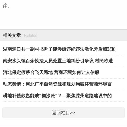
注。
Related
相关文章
湖南洞口县一副村书尹子建涉嫌违纪违法激化矛盾酿悲剧
南安水头镇百余执法人员处置土地纠纷引争议 村民称遭
河北保定假茅台飞天遁地 营商环境如何让人信服
动态舆情：河北广平自然资源和规划局破坏营商环境百
耕地补偿款岂能成“糊涂账”？—聚焦滕州道路建设中的
返回栏目>>