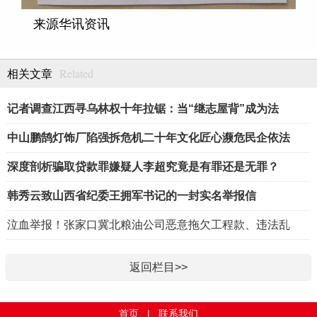
来源华讯资讯
Related
相关文章
记者调查江西寻乌林权十年拉锯：当“继志屋背”成为法
中山鹏鹄灯饰厂陷强拆危机二十年文化匠心濒危民企依法
深度剖析骗取贷款罪嫌疑人李超究竟是有罪还是无罪？
韩秀云致山西省纪委王拥军书记的一封实名举报信
泣血举报！张家口冀北粮油公司恶意拖欠工程款、违法乱
返回栏目>>
首页
|
联系我们