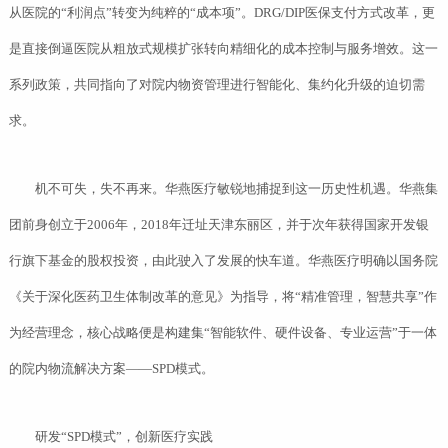
从医院的“利润点”转变为纯粹的“成本项”。DRG/DIP医保支付方式改革，更
是直接倒逼医院从粗放式规模扩张转向精细化的成本控制与服务增效。这一
系列政策，共同指向了对院内物资管理进行智能化、集约化升级的迫切需
求。
机不可失，失不再来。华燕医疗敏锐地捕捉到这一历史性机遇。华燕集
团前身创立于2006年，2018年迁址天津东丽区，并于次年获得国家开发银
行旗下基金的股权投资，由此驶入了发展的快车道。华燕医疗明确以国务院
《关于深化医药卫生体制改革的意见》为指导，将“精准管理，智慧共享”作
为经营理念，核心战略便是构建集“智能软件、硬件设备、专业运营”于一体
的院内物流解决方案——SPD模式。
研发“SPD模式”，创新医疗实践