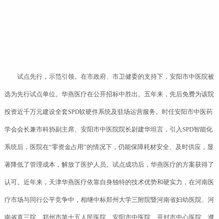
试点先行，示范引领。在市政府、市卫健委的支持下，安阳市中医院被
选为先行试点单位。华燕医疗在公开招标中胜出。五年来，先后免费为该院
投资近千万元建设全套SPD软硬件系统及驻场运营服务。时任安阳市中医药
学会会长兼市科协副主席、安阳市中医院院长尉建华坦言，引入SPD智能化
系统后，医院在“零资金占用”的情况下，仍能保障耗材安全、及时供应，显
著降低了管理成本，解放了医护人员。试点成功后，华燕医疗的方案获得了
认可。近年来，天津华燕医疗依靠自身独特的技术优势和硬实力，在河南医
疗市场与同行公平竞争中，相继中标郑州大学三附院暨河南省妇幼医院、河
南省直三院、郑州市第十五人民医院、安阳市中医院、开封市中心医院、濮