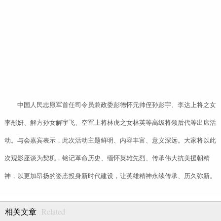
中国人民志愿军首任司令员兼政委彭德怀元帅侄孙彭宇、李达上将之女
李彤妍、解方孙女解宇飞、空军上将林虎之女林英等高级将领后代等出席活
动。与会嘉宾表示，此次活动主题鲜明、内容丰富、意义深远。大家将以此
次观影座谈为契机，铭记革命历史、缅怀英雄先烈、传承伟大抗美援朝精
神，以更加昂扬的姿态投身新时代建设，让英雄精神永续传承、历久弥新。
Related
相关文章