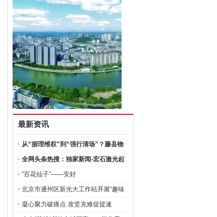
最新资讯
从“据理维权”到“强行清场”？藤县物
全网头条热搜：独家新闻-宏石激光起
诉
“百花仙子”——安好
北京市通州区新光大工作站开展“趣味
凝心聚力破痛点 攻坚克难促提速