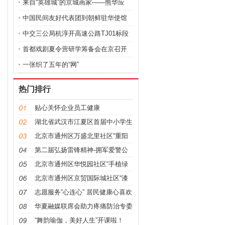
来自“英雄城”的京城画家——熊华应
中国民间友好代表团到朝鲜驻华使馆
献花
中交三公局杭淳开高速公路TJ01标段
开展
首都戏剧夏令营研学筹备会在京召开
一张织了五年的“网”
热门排行
贴心关怀企业员工健康
湖北省武汉市江夏区首届中小学生
游泳比
北京市通州区万盛北里社区“重阳
节敬老
第二届弘扬雷锋精神-拥军爱警公
益人经
北京市通州区华悦园社区“手植绿
意，拾
北京市通州区京贸国际城社区“漆
彩扇韵
志愿服务“心连心” 居民健康心喜欢
华夏融媒联席会助力疼痛防治专委
工作全
“舞韵瑜伽，美好人生”开课啦！