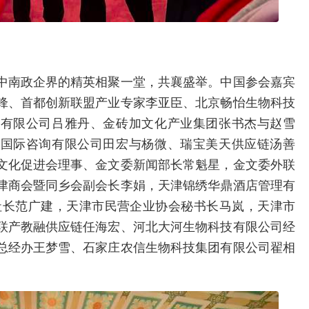
中南政企界的精英相聚一堂，共襄盛举。中国参会嘉宾
锋、首都创新联盟产业专家李亚臣、北京畅怡生物科技
技有限公司吕雅丹、金砖加文化产业集团张书杰与赵雪
加国际咨询有限公司田宏与杨微、瑞宝美天供应链汤善
文化促进会理事、金文委新闻部长常魁星，金文委外联
津商会暨同乡会副会长李娟，天津锦绣华鼎酒店管理有
社长范广建，天津市民营企业协会秘书长马岚，天津市
联产教融供应链任海宏、河北大河生物科技有限公司经
总经办王梦雪、石家庄农信生物科技集团有限公司翟相