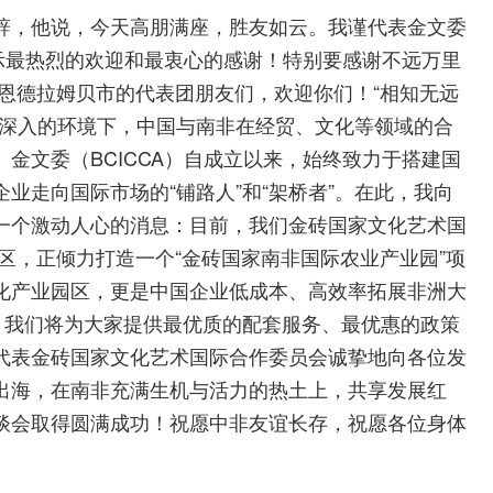
辞，他说，今天高朋满座，胜友如云。我谨代表金文委
表示最热烈的欢迎和最衷心的感谢！特别要感谢不远万里
及恩德拉姆贝市的代表团朋友们，欢迎你们！“相知无远
益深入的环境下，中国与南非在经贸、文化等领域的合
金文委（BCICCA）自成立以来，始终致力于搭建国
业走向国际市场的“铺路人”和“架桥者”。在此，我向
一个激动人心的消息：目前，我们金砖国家文化艺术国
区，正倾力打造一个“金砖国家南非国际农业产业园”项
化产业园区，更是中国企业低成本、高效率拓展非洲大
”。我们将为大家提供最优质的配套服务、最优惠的政策
代表金砖国家文化艺术国际合作委员会诚挚地向各位发
出海，在南非充满生机与活力的热土上，共享发展红
谈会取得圆满成功！祝愿中非友谊长存，祝愿各位身体