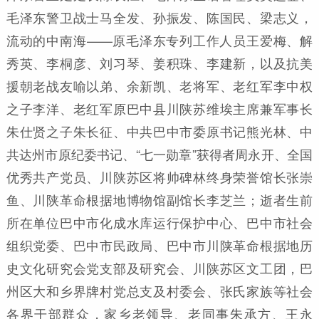
毛泽东警卫战士马全发、孙振发、陈国民、梁志义，
流动的中南海——原毛泽东专列工作人员王爱梅、解
秀英、李桐彦、刘习琴、姜积珠、李建新，以及抗美
援朝老战友喻以弟、余新凯、老将军、老红军李中权
之子李洋、老红军原巴中县川陕苏维埃主席兼军事长
朱仕贤之子朱长征、中共巴中市委原书记熊光林、中
共达州市原纪委书记、“七一勋章”获得者周永开、全国
优秀共产党员、川陕苏区将帅碑林终身荣誉馆长张崇
鱼、川陕革命根据地博物馆副馆长李芝兰；逝者生前
所在单位巴中市化成水库运行保护中心、巴中市社会
组织党委、巴中市民政局、巴中市川陕革命根据地历
史文化研究会党支部及研究会、川陕苏区文工团，巴
州区大和乡界牌村党总支及村委会、张氏家族等社会
各界干部群众，家乡老领导、老同事朱承方、王永