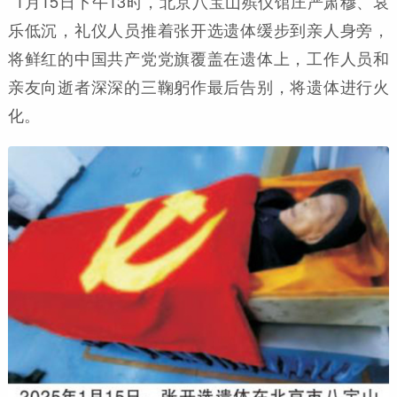
1月15日下午13时，北京八宝山殡仪馆庄严肃穆、哀
乐低沉，礼仪人员推着张开选遗体缓步到亲人身旁，
将鲜红的中国共产党党旗覆盖在遗体上，工作人员和
亲友向逝者深深的三鞠躬作最后告别，将遗体进行火
化。