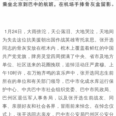
1月24日，大雨傍沱，天公落泪、大地哭泣，天地间
为失去这位抗美援朝出国作战英雄寄托哀思。张开选
同志的骨灰安放在棺木内，棺木上覆盖着鲜红的中国
共产党党旗，牌房灵堂四周摆满了中央、省市及地方
单位、社区送来的花圈挽联，追悼活动庄严肃穆。上
午10时许，在万炮齐鸣的哀乐声中，张开选同志生前
所在的单位和有关部门领导，巴中市化成水库运行保
护中心、中共巴中市社会组织党委、巴中市民政局、
巴州区退伍军人事务局，以及张开选生前战友、同
事、亲朋好友和社会各界，冒雨前来悼念。在悼念仪
式上，张开选同志亲友，巴中市公安局巴州区公安分