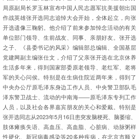
局原副局长罗玉林宣布中国人民志愿军抗美援朝出国
作战英雄张开选同志追悼大会开始，全体起立，向张
开选遗像三鞠躬。他介绍了前来参加悼念活动的有关
单位部门领导、生前战友、同事、亲朋好友。张开选
之子、《县委书记的风采》编辑部总编辑、全国基层
党建网副主编张仕文，介绍了父亲张开选在北京休养
生活多年来，得到国家部委原老领导、老红军、老将
军的关心问侯。特别是在生病住院近两年来，得到了
中央办公厅原毛泽东身边工作人员、中央警卫部队毛
泽东警卫战士、流动的中南海——原毛泽东专列工作
人员，以及社会各界嘉宾朋友的关心和爱戴。特别是
张开选同志从2023年5月16日患突发脑梗死、脑萎缩、
肢体瘫痪失语、高血压、高血脂、心脏病、动脉粥样
性硬化、新冠病毒感染等20多种疾病，在北京市顺义