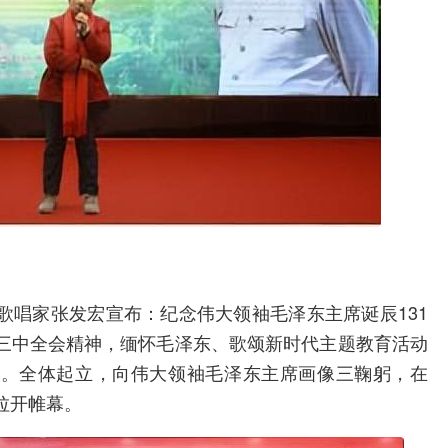
歌唱家张发宏宣布：纪念伟大领袖毛泽东主席诞辰131
三中全会精神，缅怀毛泽东、歌颂新时代主题教育活动
声。全体起立，向伟大领袖毛泽东主席画像三鞠躬，在
拉开帷幕。