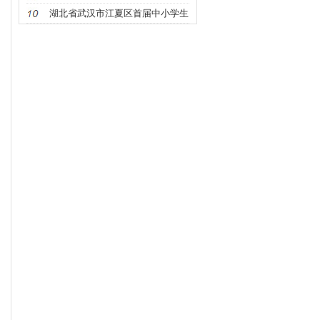
节敬老
湖北省武汉市江夏区首届中小学生
游泳比