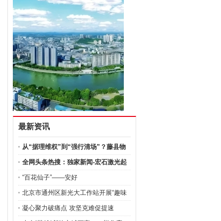
最新资讯
从“据理维权”到“强行清场”？藤县物
全网头条热搜：独家新闻-宏石激光起
诉
“百花仙子”——安好
北京市通州区新光大工作站开展“趣味
凝心聚力破痛点 攻坚克难促提速