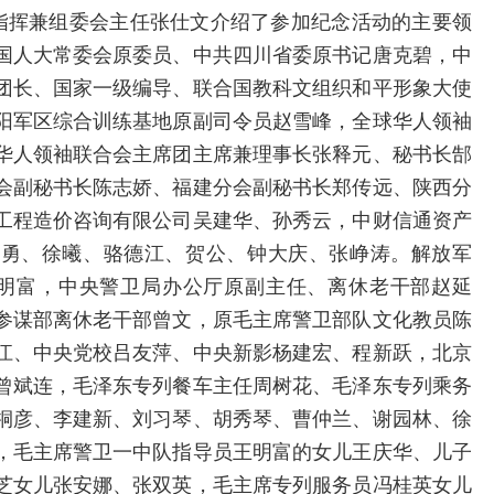
总指挥兼组委会主任张仕文介绍了参加纪念活动的主要领
国人大常委会原委员、中共四川省委原书记唐克碧，中
团长、国家一级编导、联合国教科文组织和平形象大使
阳军区综合训练基地原副司令员赵雪峰，全球华人领袖
华人领袖联合会主席团主席兼理事长张释元、秘书长郜
会副秘书长陈志娇、福建分会副秘书长郑传远、陕西分
工程造价咨询有限公司吴建华、孙秀云，中财信通资产
志勇、徐曦、骆德江、贺公、钟大庆、张峥涛。解放军
王明富，中央警卫局办公厅原副主任、离休老干部赵延
参谋部离休老干部曾文，原毛主席警卫部队文化教员陈
江、中央党校吕友萍、中央新影杨建宏、程新跃，北京
曾斌连，毛泽东专列餐车主任周树花、毛泽东专列乘务
桐彦、李建新、刘习琴、胡秀琴、曹仲兰、谢园林、徐
，毛主席警卫一中队指导员王明富的女儿王庆华、儿子
芝女儿张安娜、张双英，毛主席专列服务员冯桂英女儿