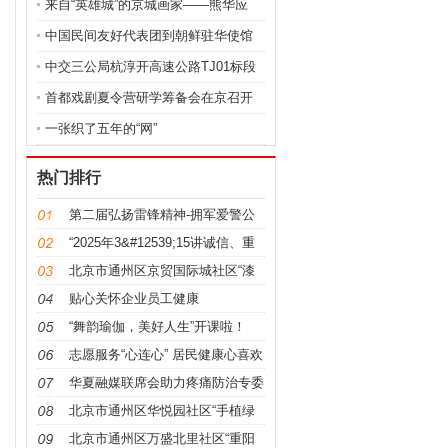
来自“英雄城”的京城画家——熊华应
中国民间友好代表团到朝鲜驻华使馆
献花
中交三公局杭淳开高速公路TJ01标段
开展
首都戏剧夏令营研学筹备会在京召开
一张织了五年的“网”
热门排行
第二届弘扬雷锋精神-拥军爱警公
益人经
“2025年3&#12539;15讲诚信、重
质
北京市通州区京贸国际城社区“漆
彩扇韵
贴心关怀企业员工健康
“舞韵瑜伽，美好人生”开课啦！
志愿服务“心连心” 居民健康心喜欢
华夏融媒联席会助力疼痛防治专委
工作全
北京市通州区华悦园社区“手植绿
意，拾
北京市通州区万盛北里社区“重阳